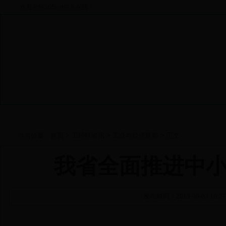
欢迎光临365bet娱乐在线！
当前位置：
首页
>
工经联资讯
>
工业与经济观察
> 正文
我省全面推进中
发布时间：2013-06-03 1