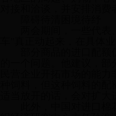
对接和洽谈，并安排消费
障碍待清困境待纾
两会期间，一些代表、
车"真正动起来，在具体
部分商品的进口配额仍
的一个问题。他建议，部
民营企业开拓市场的能力
种饲料，但这种饲料的配
适当放开的话，会对扩大
此外，中国对进口棉花