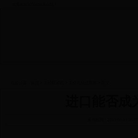
欢迎光临365bet娱乐在线！
当前位置：
首页
>
工经联资讯
>
工业与经济观察
> 正文
进口能否成
发布时间：2013-06-03 1