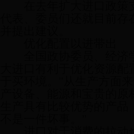
在去年扩大进口政策支
代表、委员们还就目前存
并提出建议。
优化配置以进带出
全国政协委员、经济学
大进口有利于优化资源配
于买环境。"从生产方面
产设备、能源和宝贵的原
生产具有比较优势的产品
不是一件坏事。"
进口对于消费的拉动也