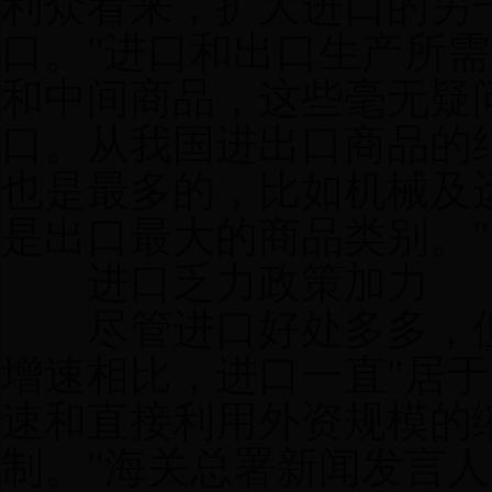
利众看来，扩大进口的另
口。"进口和出口生产所
和中间商品，这些毫无疑
口。从我国进出口商品的
也是最多的，比如机械及
是出口最大的商品类别。
进口乏力政策加力
尽管进口好处多多，但
增速相比，进口一直"居于
速和直接利用外资规模的
制。"海关总署新闻发言